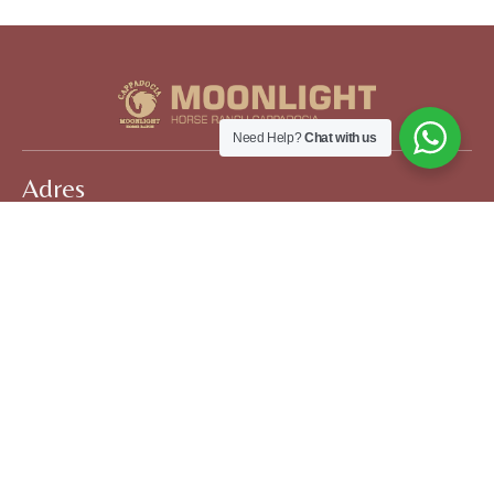
Need Help?
Chat with us
Adres
İsali - Gaferli - Avcılar, Göreme Yolu No:41,
50180 Göreme/Nevşehir Merkez
İletişim
+90 535 088 85 75
Sosyal Medya'da Biz