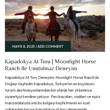
MAYIS 8, 2025
ADD COMMENT
Kapadokya At Turu | Moonlight Horse
Ranch Ile Unutulmaz Deneyim
Kapadokya At Turu Deneyimi: Moonlight Horse Ranch ile
Doğayı Keşfedin Kapadokya, Türkiye’nin en büyüleyici
turizm destinasyonlarından biri olarak her yıl binlerce
ziyaretçiyi kendine çekiyor. Peri bacaları, vadileri ve eşsiz
manzaralarıyla ünlü bu bölgeyi keşfetmenin en özel
yollarından biri ise Kapadokya at turu deneyimidir.