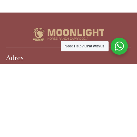
Need Help?
Chat with us
Adres
İsali - Gaferli - Avcılar, Göreme Yolu No:41,
50180 Göreme/Nevşehir Merkez
İletişim
+90 535 088 85 75
Sosyal Medya'da Biz