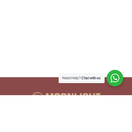
Need Help?
Chat with us
Adres
İsali - Gaferli - Avcılar, Göreme Yolu No:41,